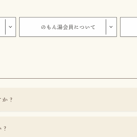
のもん湯会員について
すか？
か？