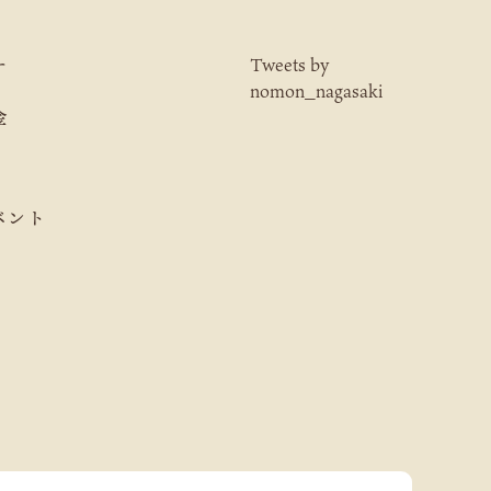
ナ
Tweets by
nomon_nagasaki
金
ベント